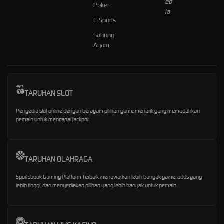
Poker
E-Sports
Sabung
Ayam
TARUHAN SLOT
Penyedia slot online dengan beragam pilihan game menarik yang memudahkan
pemain untuk mencapai jackpot
TARUHAN OLAHRAGA
Sportsbook Gaming Platform Terbaik menawarkan lebih banyak game, odds yang
lebih tinggi, dan menyediakan pilihan yang lebih banyak untuk pemain.