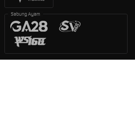
Sabung Ayam