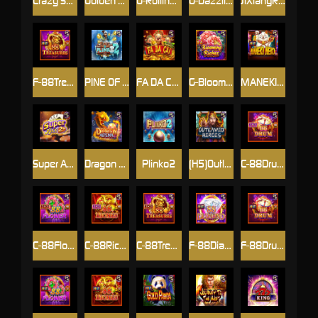
Crazy Sheep
Golden 777(H5)
G-RollingRiches
G-DazzlingDiamond
JiXiangRuYi(H5)
F-88Treasures(H5)
PINE OF PLINKO 2
FA DA CAI(H5)
G-BloomingRiches
MANEKI NEKO(H5)
Super Ace2+
Dragon Arena
Plinko2
(H5)Outlawed Heroes
C-88Drum(H5)
C-88Flower(H5)
C-88Riches(H5)
C-88Treasures(H5)
F-88Diamond(H5)
F-88Drum(H5)