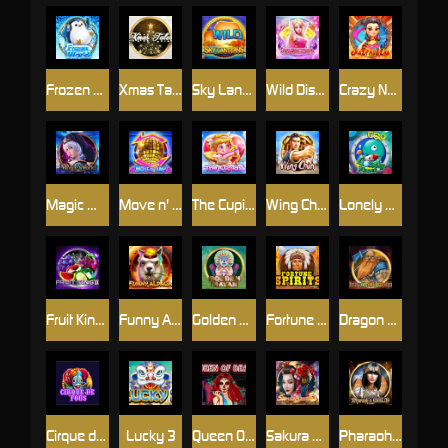
Frozen World
Xmas Tales
Sky Lantern
Wild Disco Night
Crazy Nuozha
Magic World
Move n' Jump
The Cupids
Wing Chun
Lonely Planet
Fruit King II
Funny Alpaca
Golden Mayan
Fortune Spirits
Dragon Hunters
Cirque de fous
Lucky 3
Queen Of Dead
Sakura Legend
Pharaoh's Gold