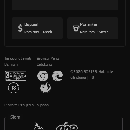
Deposit
Penarikan
Rata-rata 1 Menit
Rata-rata 2 Menit
Tanggung Jawab
Browser Yang
Bermain
Didukung
©2026 BOS138. Hak cipta
dilindungi | 18+
Platform Penyedia Layanan
Slots