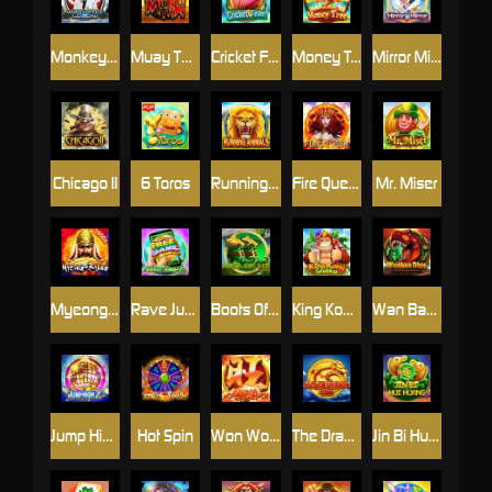
Monkey Office Legend
Muay Thai
Cricket Fever
Money Tree
Mirror Mirror
Chicago II
6 Toros
Running Animals
Fire Queen
Mr. Miser
Myeong-ryang
Rave Jump 2 M
Boots Of Luck
King Kong Shake
Wan Bao Dino
Jump High 2
Hot Spin
Won Won Won
The Dragon Brings Wealth
Jin Bi Hui Huang