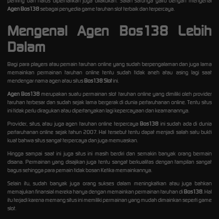
penting dan harus diperhatikan juga dilakukan. Salah satunya yaitu dengan mengenal
Agen Bos138
sebagai penyedia game taruhan slot terbaik dan terpercaya.
Mengenal Agen Bos138 Lebih
Dalam
Bagi para players atau pemain taruhan online yang sudah berpengalaman dan juga lama
memainkan permainan taruhan online tentu sudah tidak aneh atau asing lagi saat
mendengar nama agen atau situs
Bos138 Slot
ini.
Agen Bos138
merupakan suatu permainan slot taruhan online yang dimiliki oleh provider
taruhan terbesar dan sudah sejak lama bergerak di dunia pertaruhanan online. Tentu situs
ini tidak perlu diragukan atau dipertanyakan lagi kepercayaan dan keamanannya.
Provider, situs, atau juga agen taruhan online terpercaya
Bos138
ini sudah ada di dunia
pertaruhanan online sejak tahun 2007. Hal tersebut tentu dapat menjadi salah satu bukti
kuat bahwa situs sangat terpercaya dan juga memuaskan.
Hingga sampai saat ini juga situs ini masih berdiri dan semakin banyak orang bermain
disana. Permainan yang disajikan juga tentu sangat berkualitas dengan tampilan sangat
bagus sehingga para pemain tidak bosan Ketika memainkannya.
Selain itu, sudah banyak juga orang sukses dalam meningkatkan atau juga bahkan
memajukan finansial mereka hanya dengan memainkan permainan taruhan di
Bos138
. Hal
itu terjadi karena memang situs ini memiliki permainan yang mudah dimainkan seperti game
slot.