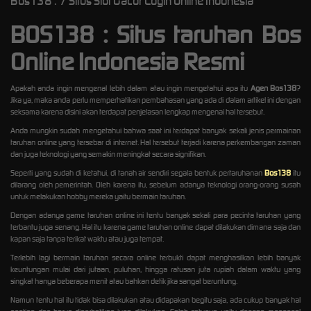
Bos138 : 7 Situs Slot Gacor Login Online Indonesia
BOS138 : Situs taruhan Bos
Online Indonesia Resmi
Apakah anda ingin mengenal lebih dalam atau ingin mengetahui apa itu
Agen Bos138
?
Jika ya, maka anda perlu memperhatikan pembahasan yang ada di dalam artikel ini dengan
seksama karena disini akan terdapat penjelasan lengkap mengenai hal tersebut.
Anda mungkin sudah mengetahui bahwa saat ini terdapat banyak sekali jenis permainan
taruhan online yang tersebar di internet. Hal tersebut terjadi karena perkembangan zaman
dan juga teknologi yang semakin meningkat secara signifikan.
Seperti yang sudah di ketahui, di tanah air sendiri segala bentuk pertaruhanan
Bos138
itu
dilarang oleh pemerintah. Oleh karena itu, sebelum adanya teknologi orang-orang susah
untuk melakukan hobby mereka yaitu bermain taruhan.
Dengan adanya game taruhan online ini tentu banyak sekali para pecinta taruhan yang
terbantu juga senang. Hal itu karena game taruhan online dapat dilakukan dimana saja dan
kapan saja tanpa terikat waktu atau juga tempat.
Terlebih lagi bermain taruhan secara online terbukti dapat menghasilkan lebih banyak
keuntungan mulai dari jutaan, puluhan, hingga ratusan juta rupiah dalam waktu yang
singkat hanya beberapa menit atau bahkan detik jika sangat beruntung.
Namun tentu hal itu tidak bisa dilakukan atau didapakan begitu saja, ada cukup banyak hal