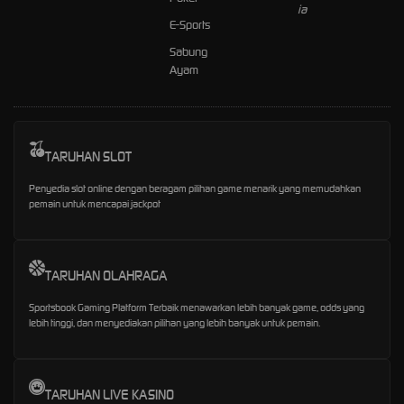
E-Sports
Sabung
Ayam
TARUHAN SLOT
Penyedia slot online dengan beragam pilihan game menarik yang memudahkan
pemain untuk mencapai jackpot
TARUHAN OLAHRAGA
Sportsbook Gaming Platform Terbaik menawarkan lebih banyak game, odds yang
lebih tinggi, dan menyediakan pilihan yang lebih banyak untuk pemain.
TARUHAN LIVE KASINO