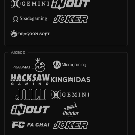
Arcade