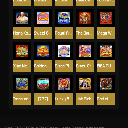
Hong Kong Flavor
Sweet 666 Deluxe
Royal Fruit
The Dragon Brings Wealth 2
Mega Winner
Xiao Ne Zha
Golden Dragon Club
Disco Piggy
Crazy Crazy 3
FIFA RUSH
Treasure Island
[777]
Lucky Bats M
Mr.Rich
God of War