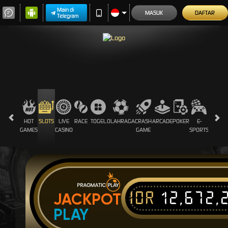
Main di
MASUK
DAFTAR
Telegram
HOT
SLOTS
LIVE
RACE
TOGEL
OLAHRAGA
CRASH
ARCADE
POKER
E-
SABUN
GAMES
CASINO
GAME
SPORTS
AYAM
IDR
12,672,
JACKPOT
PLAY