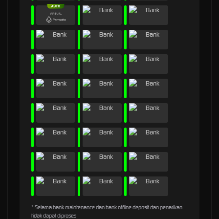
* Selama bank maintenance dan bank offline deposit dan penarikan
tidak dapat diproses