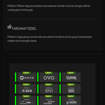
Platform Pilihan bagi perusahaan-perusahaan terbaik di dunia, dengan pilihan
variasi game terbanyak
TARUHAN TOGEL
Platform togel yang menarik dari perusahan terbaik di dunia yang menawarkan
hadiah kemenangan besar