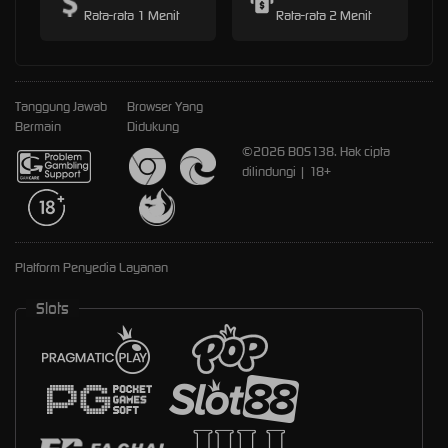
Rata-rata 1 Menit
Rata-rata 2 Menit
Tanggung Jawab
Browser Yang
Bermain
Didukung
©2026 BOS138. Hak cipta
dilindungi | 18+
Platform Penyedia Layanan
Slots