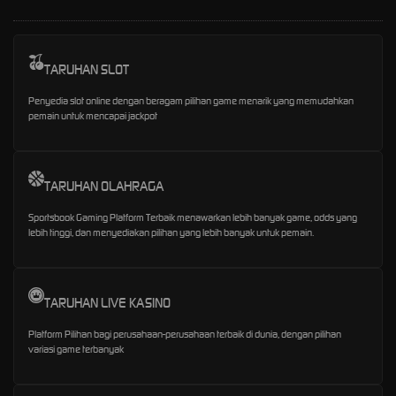
TARUHAN SLOT
Penyedia slot online dengan beragam pilihan game menarik yang memudahkan
pemain untuk mencapai jackpot
TARUHAN OLAHRAGA
Sportsbook Gaming Platform Terbaik menawarkan lebih banyak game, odds yang
lebih tinggi, dan menyediakan pilihan yang lebih banyak untuk pemain.
TARUHAN LIVE KASINO
Platform Pilihan bagi perusahaan-perusahaan terbaik di dunia, dengan pilihan
variasi game terbanyak