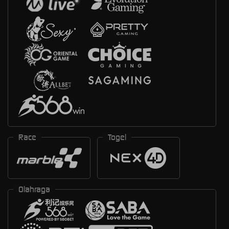
Race
Togel
Olahraga