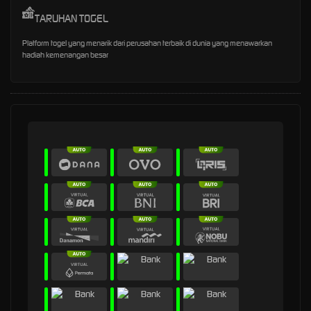
TARUHAN TOGEL
Platform togel yang menarik dari perusahan terbaik di dunia yang menawarkan
hadiah kemenangan besar