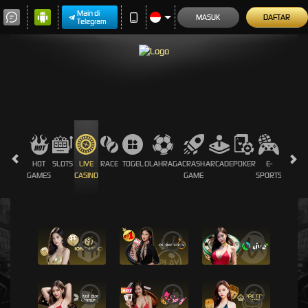
Main di
MASUK
DAFTAR
Telegram
HOT
SLOTS
LIVE
RACE
TOGEL
OLAHRAGA
CRASH
ARCADE
POKER
E-
SABUN
GAMES
CASINO
GAME
SPORTS
AYAM
i
i
i
i
i
i