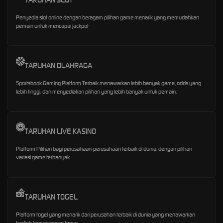
Penyedia slot online dengan beragam pilihan game menarik yang memudahkan
pemain untuk mencapai jackpot
TARUHAN OLAHRAGA
Sportsbook Gaming Platform Terbaik menawarkan lebih banyak game, odds yang
lebih tinggi, dan menyediakan pilihan yang lebih banyak untuk pemain.
TARUHAN LIVE KASINO
Platform Pilihan bagi perusahaan-perusahaan terbaik di dunia, dengan pilihan
variasi game terbanyak
TARUHAN TOGEL
Platform togel yang menarik dari perusahan terbaik di dunia yang menawarkan
hadiah kemenangan besar