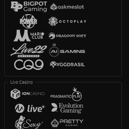
Live Casino