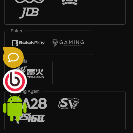
Poker
E-Sports
Sabung Ayam